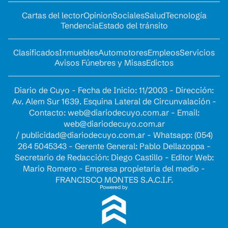
Cartas del lector
Opinion
Sociales
Salud
Tecnología
Tendencia
Estado del tránsito
Clasificados
Inmuebles
Automotores
Empleos
Servicios
Avisos Fúnebres y Misas
Edictos
Diario de Cuyo - Fecha de Inicio: 11/2003 - Dirección:
Av. Alem Sur 1639. Esquina Lateral de Circunvalación -
Contacto:
web@diariodecuyo.com.ar
- Email:
web@diariodecuyo.com.ar
/
publicidad@diariodecuyo.com.ar
-
Whatsapp: (054)
264 5045343 - Gerente General: Pablo Dellazoppa -
Secretario de Redacción: Diego Castillo - Editor Web:
Mario Romero - Empresa propietaria del medio -
FRANCISCO MONTES S.A.C.I.F.