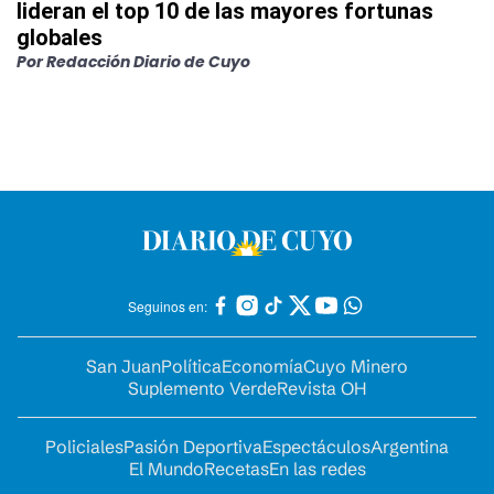
lideran el top 10 de las mayores fortunas
globales
Por
Redacción Diario de Cuyo
Seguinos en:
San Juan
Política
Economía
Cuyo Minero
Suplemento Verde
Revista OH
Policiales
Pasión Deportiva
Espectáculos
Argentina
El Mundo
Recetas
En las redes