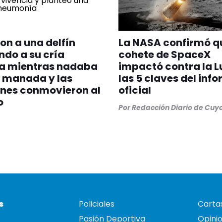
on a una delfín
La NASA confirmó q
do a su cría
cohete de SpaceX
a mientras nadaba
impactó contra la L
 manada y las
las 5 claves del inf
nes conmovieron al
oficial
o
Por
Redacción Diario de Cuy
s
Policiales
Cartas
Pasión Deportiva
Opini