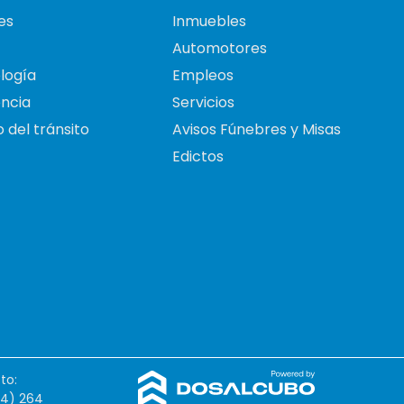
es
Inmuebles
Automotores
logía
Empleos
ncia
Servicios
 del tránsito
Avisos Fúnebres y Misas
Edictos
to:
54) 264