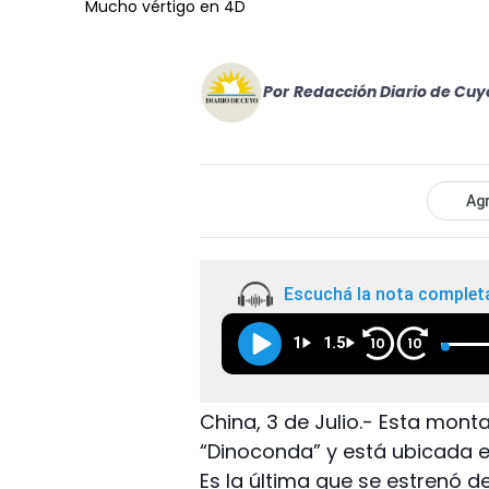
Mucho vértigo en 4D
Por
Redacción Diario de Cuy
Agr
Escuchá la nota complet
1
1.5
10
10
China, 3 de Julio.- Esta mon
“Dinoconda” y está ubicada e
Es la última que se estrenó d