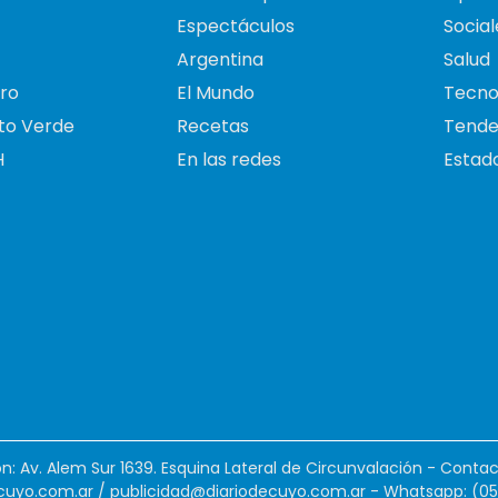
Espectáculos
Social
Argentina
Salud
ro
El Mundo
Tecno
to Verde
Recetas
Tende
H
En las redes
Estado
ión: Av. Alem Sur 1639. Esquina Lateral de Circunvalación - Contac
cuyo.com.ar
/
publicidad@diariodecuyo.com.ar
-
Whatsapp: (0