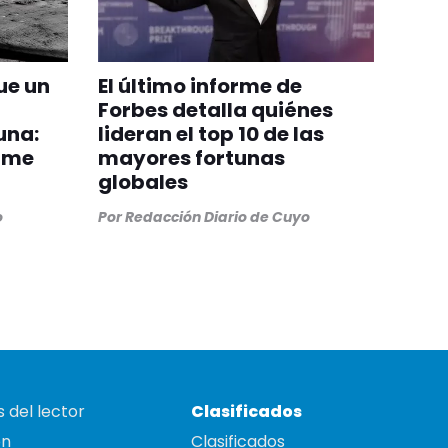
ue un
El último informe de
Forbes detalla quiénes
una:
lideran el top 10 de las
orme
mayores fortunas
globales
o
Por
Redacción Diario de Cuyo
 del lector
Clasificados
on
Clasificados