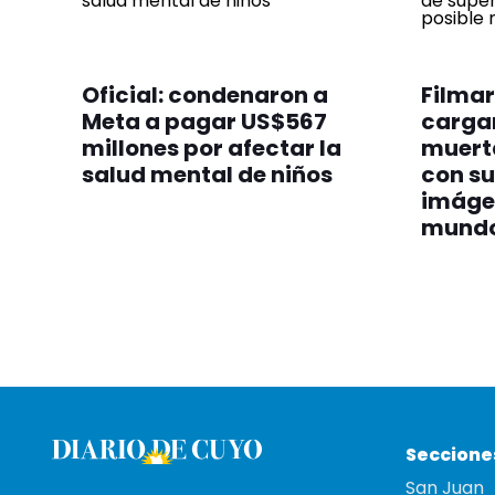
Oficial: condenaron a
Filmar
Meta a pagar US$567
cargan
millones por afectar la
muert
salud mental de niños
con su
imáge
mund
Seccione
San Juan