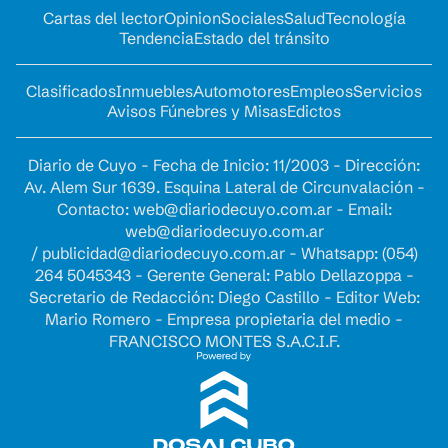
Cartas del lector
Opinion
Sociales
Salud
Tecnología
Tendencia
Estado del tránsito
Clasificados
Inmuebles
Automotores
Empleos
Servicios
Avisos Fúnebres y Misas
Edictos
Diario de Cuyo - Fecha de Inicio: 11/2003 - Dirección:
Av. Alem Sur 1639. Esquina Lateral de Circunvalación -
Contacto:
web@diariodecuyo.com.ar
- Email:
web@diariodecuyo.com.ar
/
publicidad@diariodecuyo.com.ar
-
Whatsapp: (054)
264 5045343 - Gerente General: Pablo Dellazoppa -
Secretario de Redacción: Diego Castillo - Editor Web:
Mario Romero - Empresa propietaria del medio -
FRANCISCO MONTES S.A.C.I.F.