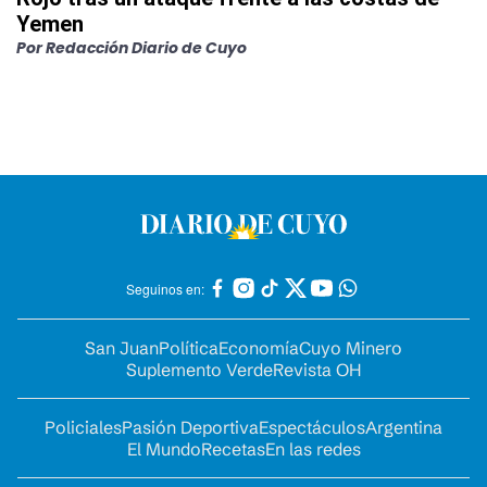
Yemen
Por
Redacción Diario de Cuyo
Seguinos en:
San Juan
Política
Economía
Cuyo Minero
Suplemento Verde
Revista OH
Policiales
Pasión Deportiva
Espectáculos
Argentina
El Mundo
Recetas
En las redes