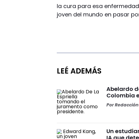
la cura para esa enfermedad.
joven del mundo en pasar por
LEÉ ADEMÁS
Abelardo d
Colombia e
Por
Redacción 
Un estudia
IA que dete