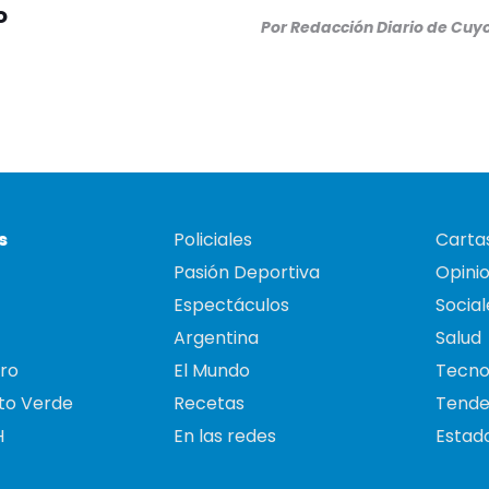
o
Por
Redacción Diario de Cuy
s
Policiales
Cartas
Pasión Deportiva
Opini
Espectáculos
Social
Argentina
Salud
ro
El Mundo
Tecno
to Verde
Recetas
Tende
H
En las redes
Estado