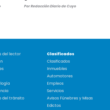
o
Por
Redacción Diario de Cuyo
 del lector
Clasificados
on
Clasificados
es
Inmuebles
Automotores
logía
Empleos
ncia
Servicios
 del tránsito
Avisos Fúnebres y Misas
Edictos