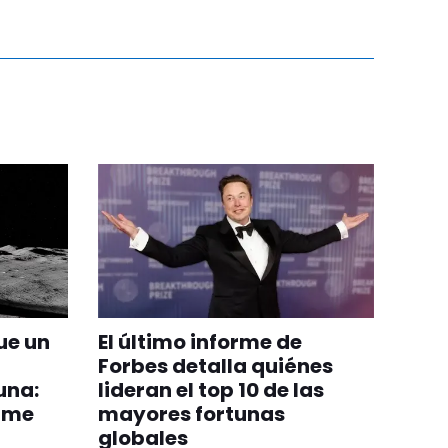
ue un
El último informe de
Forbes detalla quiénes
una:
lideran el top 10 de las
orme
mayores fortunas
globales