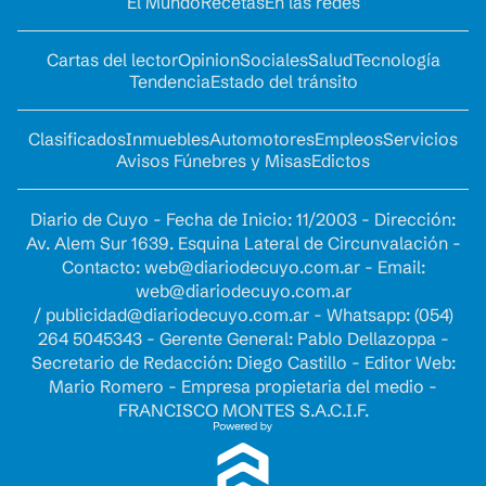
El Mundo
Recetas
En las redes
Cartas del lector
Opinion
Sociales
Salud
Tecnología
Tendencia
Estado del tránsito
Clasificados
Inmuebles
Automotores
Empleos
Servicios
Avisos Fúnebres y Misas
Edictos
Diario de Cuyo - Fecha de Inicio: 11/2003 - Dirección:
Av. Alem Sur 1639. Esquina Lateral de Circunvalación -
Contacto:
web@diariodecuyo.com.ar
- Email:
web@diariodecuyo.com.ar
/
publicidad@diariodecuyo.com.ar
-
Whatsapp: (054)
264 5045343 - Gerente General: Pablo Dellazoppa -
Secretario de Redacción: Diego Castillo - Editor Web:
Mario Romero - Empresa propietaria del medio -
FRANCISCO MONTES S.A.C.I.F.