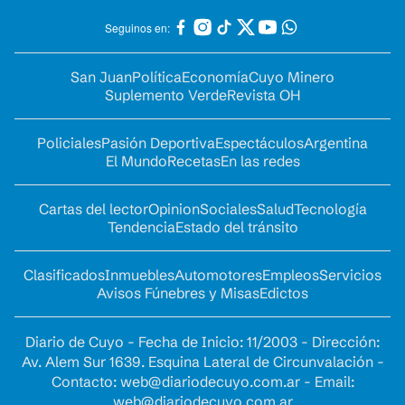
Seguinos en:
San Juan
Política
Economía
Cuyo Minero
Suplemento Verde
Revista OH
Policiales
Pasión Deportiva
Espectáculos
Argentina
El Mundo
Recetas
En las redes
Cartas del lector
Opinion
Sociales
Salud
Tecnología
Tendencia
Estado del tránsito
Clasificados
Inmuebles
Automotores
Empleos
Servicios
Avisos Fúnebres y Misas
Edictos
Diario de Cuyo - Fecha de Inicio: 11/2003 - Dirección:
Av. Alem Sur 1639. Esquina Lateral de Circunvalación -
Contacto:
web@diariodecuyo.com.ar
- Email:
web@diariodecuyo.com.ar