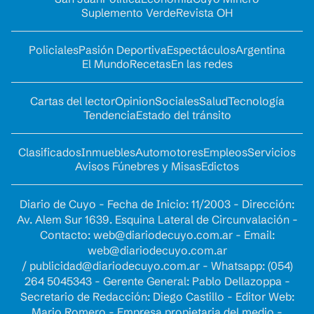
Suplemento Verde
Revista OH
Policiales
Pasión Deportiva
Espectáculos
Argentina
El Mundo
Recetas
En las redes
Cartas del lector
Opinion
Sociales
Salud
Tecnología
Tendencia
Estado del tránsito
Clasificados
Inmuebles
Automotores
Empleos
Servicios
Avisos Fúnebres y Misas
Edictos
Diario de Cuyo - Fecha de Inicio: 11/2003 - Dirección:
Av. Alem Sur 1639. Esquina Lateral de Circunvalación -
Contacto:
web@diariodecuyo.com.ar
- Email:
web@diariodecuyo.com.ar
/
publicidad@diariodecuyo.com.ar
-
Whatsapp: (054)
264 5045343 - Gerente General: Pablo Dellazoppa -
Secretario de Redacción: Diego Castillo - Editor Web:
Mario Romero - Empresa propietaria del medio -