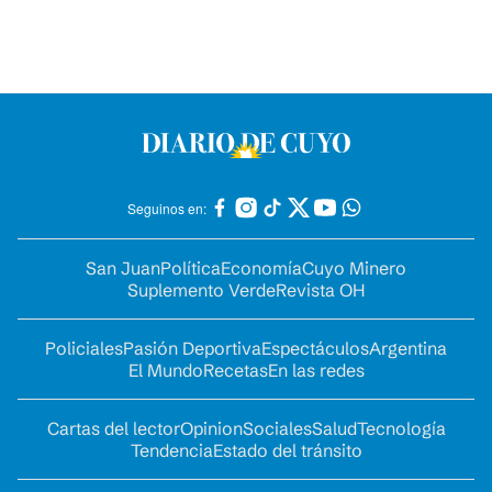
Seguinos en:
San Juan
Política
Economía
Cuyo Minero
Suplemento Verde
Revista OH
Policiales
Pasión Deportiva
Espectáculos
Argentina
El Mundo
Recetas
En las redes
Cartas del lector
Opinion
Sociales
Salud
Tecnología
Tendencia
Estado del tránsito