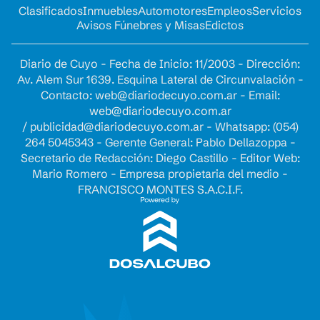
Clasificados
Inmuebles
Automotores
Empleos
Servicios
Avisos Fúnebres y Misas
Edictos
Diario de Cuyo - Fecha de Inicio: 11/2003 - Dirección:
Av. Alem Sur 1639. Esquina Lateral de Circunvalación -
Contacto:
web@diariodecuyo.com.ar
- Email:
web@diariodecuyo.com.ar
/
publicidad@diariodecuyo.com.ar
-
Whatsapp: (054)
264 5045343 - Gerente General: Pablo Dellazoppa -
Secretario de Redacción: Diego Castillo - Editor Web:
Mario Romero - Empresa propietaria del medio -
FRANCISCO MONTES S.A.C.I.F.