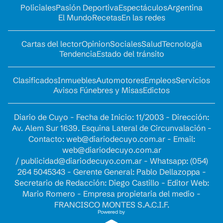
Policiales
Pasión Deportiva
Espectáculos
Argentina
El Mundo
Recetas
En las redes
Cartas del lector
Opinion
Sociales
Salud
Tecnología
Tendencia
Estado del tránsito
Clasificados
Inmuebles
Automotores
Empleos
Servicios
Avisos Fúnebres y Misas
Edictos
Diario de Cuyo - Fecha de Inicio: 11/2003 - Dirección:
Av. Alem Sur 1639. Esquina Lateral de Circunvalación -
Contacto:
web@diariodecuyo.com.ar
- Email:
web@diariodecuyo.com.ar
/
publicidad@diariodecuyo.com.ar
-
Whatsapp: (054)
264 5045343 - Gerente General: Pablo Dellazoppa -
Secretario de Redacción: Diego Castillo - Editor Web:
Mario Romero - Empresa propietaria del medio -
FRANCISCO MONTES S.A.C.I.F.