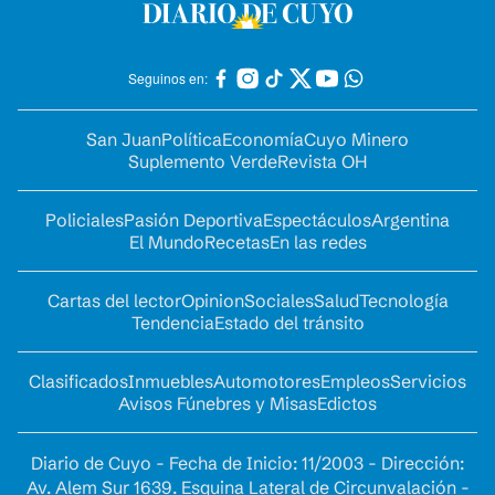
Seguinos en:
San Juan
Política
Economía
Cuyo Minero
Suplemento Verde
Revista OH
Policiales
Pasión Deportiva
Espectáculos
Argentina
El Mundo
Recetas
En las redes
Cartas del lector
Opinion
Sociales
Salud
Tecnología
Tendencia
Estado del tránsito
Clasificados
Inmuebles
Automotores
Empleos
Servicios
Avisos Fúnebres y Misas
Edictos
Diario de Cuyo - Fecha de Inicio: 11/2003 - Dirección:
Av. Alem Sur 1639. Esquina Lateral de Circunvalación -