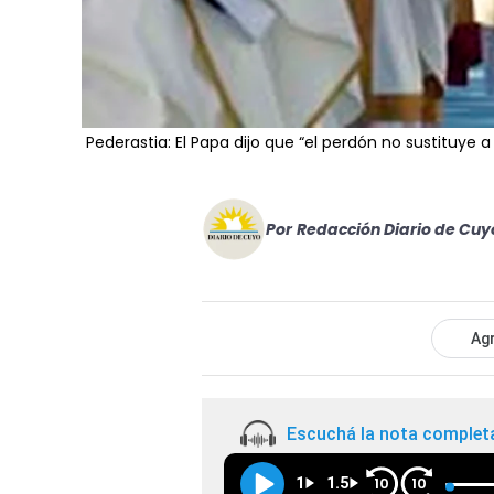
Pederastia: El Papa dijo que “el perdón no sustituye a l
Por
Redacción Diario de Cuy
Agr
Escuchá la nota complet
1
1.5
10
10