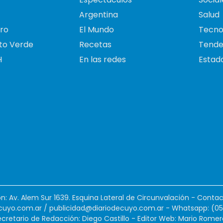
Argentina
Salud
ro
El Mundo
Tecno
to Verde
Recetas
Tende
H
En las redes
Estado
ión: Av. Alem Sur 1639. Esquina Lateral de Circunvalación - Contac
cuyo.com.ar
/
publicidad@diariodecuyo.com.ar
-
Whatsapp: (0
cretario de Redacción: Diego Castillo - Editor Web: Mario Romer