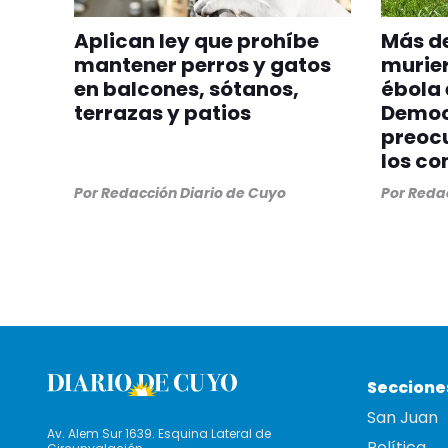
Aplican ley que prohíbe
Más de
mantener perros y gatos
murier
en balcones, sótanos,
ébola 
terrazas y patios
Democ
preocu
los co
Por
Redacción Diario de Cuyo
Por
Redac
Seccione
San Juan
Av. Alem Sur 1639. Esquina Lateral de
Política