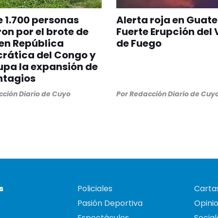
 1.700 personas
Alerta roja en Guat
on por el brote de
Fuerte Erupción del
en República
de Fuego
rática del Congo y
pa la expansión de
ntagios
ción Diario de Cuyo
Por
Redacción Diario de Cuy
s
Policiales
Cartas
Pasión Deportiva
Opini
Espectáculos
Social