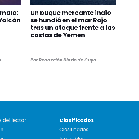
emala:
Un buque mercante indio
 Volcán
se hundió en el mar Rojo
tras un ataque frente a las
costas de Yemen
o
Por
Redacción Diario de Cuyo
 del lector
Clasificados
on
Clasificados
es
Inmuebles