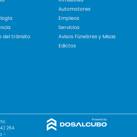
Automotores
logía
Empleos
ncia
Servicios
 del tránsito
Avisos Fúnebres y Misas
Edictos
to:
54) 264
o -