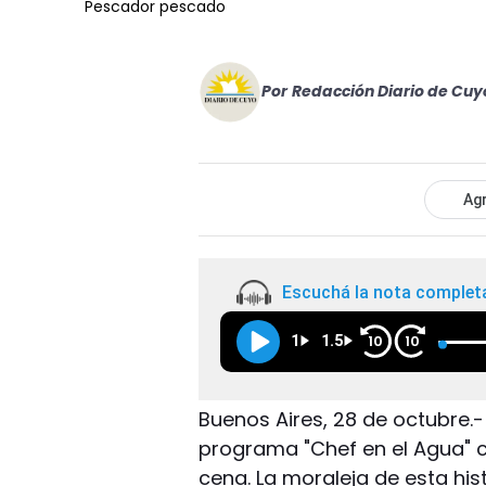
Pescador pescado
Por
Redacción Diario de Cuy
Agr
Escuchá la nota complet
1
1.5
10
10
Buenos Aires, 28 de octubre.-
programa "Chef en el Agua" 
cena. La moraleja de esta his