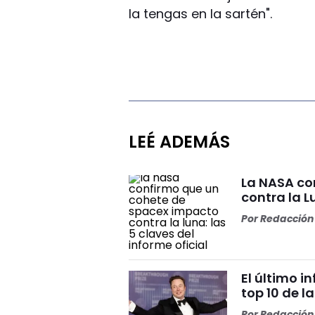
la tengas en la sartén".
LEÉ ADEMÁS
La NASA co
contra la L
Por
Redacción 
El último i
top 10 de l
Por
Redacción 