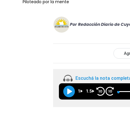
Piloteado por la mente
Por
Redacción Diario de Cuy
Agr
Escuchá la nota complet
1
1.5
10
10