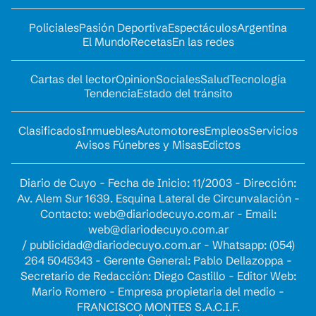
Policiales
Pasión Deportiva
Espectáculos
Argentina
El Mundo
Recetas
En las redes
Cartas del lector
Opinion
Sociales
Salud
Tecnología
Tendencia
Estado del tránsito
Clasificados
Inmuebles
Automotores
Empleos
Servicios
Avisos Fúnebres y Misas
Edictos
Diario de Cuyo - Fecha de Inicio: 11/2003 - Dirección:
Av. Alem Sur 1639. Esquina Lateral de Circunvalación -
Contacto:
web@diariodecuyo.com.ar
- Email:
web@diariodecuyo.com.ar
/
publicidad@diariodecuyo.com.ar
-
Whatsapp: (054)
264 5045343 - Gerente General: Pablo Dellazoppa -
Secretario de Redacción: Diego Castillo - Editor Web:
Mario Romero - Empresa propietaria del medio -
FRANCISCO MONTES S.A.C.I.F.