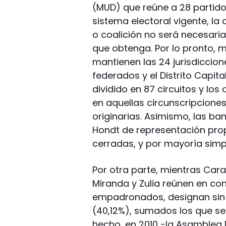
(MUD) que reúne a 28 partido
sistema electoral vigente, l
o coalición no será necesari
que obtenga. Por lo pronto, m
mantienen las 24 jurisdiccion
federados y el Distrito Capita
dividido en 87 circuitos y lo
en aquellas circunscripcion
originarias. Asimismo, las ba
Hondt de representación propo
cerradas, y por mayoría simp
Por otra parte, mientras Car
Miranda y Zulia reúnen en co
empadronados, designan sin
(40,12%), sumados los que se 
hecho, en 2010 -la Asamblea