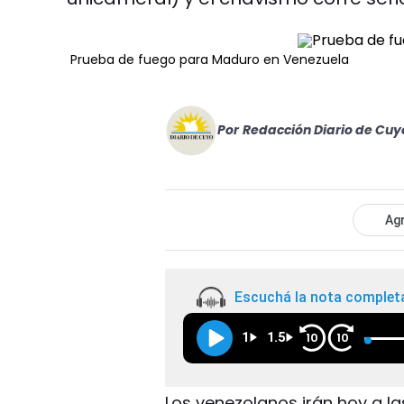
Prueba de fuego para Maduro en Venezuela
Por
Redacción Diario de Cuy
Agr
Escuchá la nota complet
1
1.5
10
10
Los venezolanos irán hoy a la