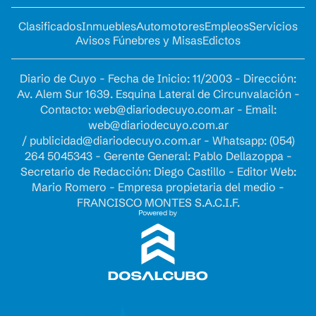
Clasificados
Inmuebles
Automotores
Empleos
Servicios
Avisos Fúnebres y Misas
Edictos
Diario de Cuyo - Fecha de Inicio: 11/2003 - Dirección:
Av. Alem Sur 1639. Esquina Lateral de Circunvalación -
Contacto:
web@diariodecuyo.com.ar
- Email:
web@diariodecuyo.com.ar
/
publicidad@diariodecuyo.com.ar
-
Whatsapp: (054)
264 5045343 - Gerente General: Pablo Dellazoppa -
Secretario de Redacción: Diego Castillo - Editor Web:
Mario Romero - Empresa propietaria del medio -
FRANCISCO MONTES S.A.C.I.F.