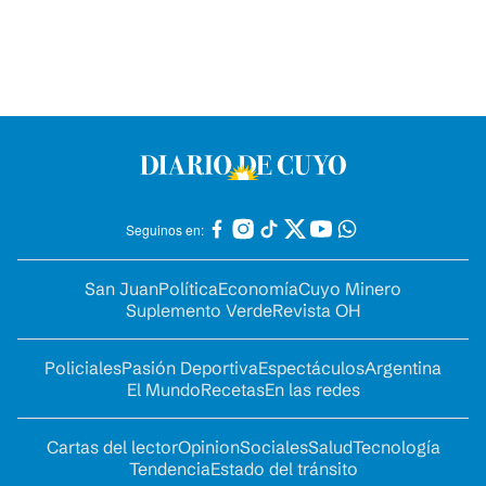
Seguinos en:
San Juan
Política
Economía
Cuyo Minero
Suplemento Verde
Revista OH
Policiales
Pasión Deportiva
Espectáculos
Argentina
El Mundo
Recetas
En las redes
Cartas del lector
Opinion
Sociales
Salud
Tecnología
Tendencia
Estado del tránsito