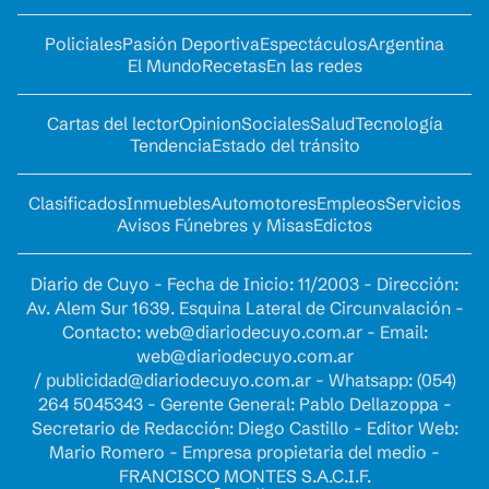
Policiales
Pasión Deportiva
Espectáculos
Argentina
El Mundo
Recetas
En las redes
Cartas del lector
Opinion
Sociales
Salud
Tecnología
Tendencia
Estado del tránsito
Clasificados
Inmuebles
Automotores
Empleos
Servicios
Avisos Fúnebres y Misas
Edictos
Diario de Cuyo - Fecha de Inicio: 11/2003 - Dirección:
Av. Alem Sur 1639. Esquina Lateral de Circunvalación -
Contacto:
web@diariodecuyo.com.ar
- Email:
web@diariodecuyo.com.ar
/
publicidad@diariodecuyo.com.ar
-
Whatsapp: (054)
264 5045343 - Gerente General: Pablo Dellazoppa -
Secretario de Redacción: Diego Castillo - Editor Web:
Mario Romero - Empresa propietaria del medio -
FRANCISCO MONTES S.A.C.I.F.