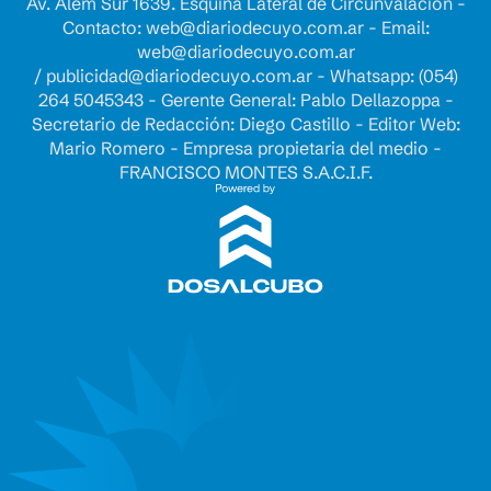
Av. Alem Sur 1639. Esquina Lateral de Circunvalación -
Contacto:
web@diariodecuyo.com.ar
- Email:
web@diariodecuyo.com.ar
/
publicidad@diariodecuyo.com.ar
-
Whatsapp: (054)
264 5045343 - Gerente General: Pablo Dellazoppa -
Secretario de Redacción: Diego Castillo - Editor Web:
Mario Romero - Empresa propietaria del medio -
FRANCISCO MONTES S.A.C.I.F.