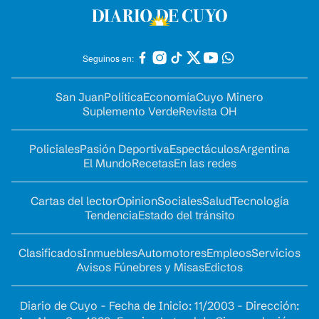
Seguinos en:
San Juan
Política
Economía
Cuyo Minero
Suplemento Verde
Revista OH
Policiales
Pasión Deportiva
Espectáculos
Argentina
El Mundo
Recetas
En las redes
Cartas del lector
Opinion
Sociales
Salud
Tecnología
Tendencia
Estado del tránsito
Clasificados
Inmuebles
Automotores
Empleos
Servicios
Avisos Fúnebres y Misas
Edictos
Diario de Cuyo - Fecha de Inicio: 11/2003 - Dirección: