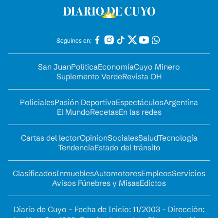
Seguinos en:
San Juan
Política
Economía
Cuyo Minero
Suplemento Verde
Revista OH
Policiales
Pasión Deportiva
Espectáculos
Argentina
El Mundo
Recetas
En las redes
Cartas del lector
Opinion
Sociales
Salud
Tecnología
Tendencia
Estado del tránsito
Clasificados
Inmuebles
Automotores
Empleos
Servicios
Avisos Fúnebres y Misas
Edictos
Diario de Cuyo - Fecha de Inicio: 11/2003 - Dirección: