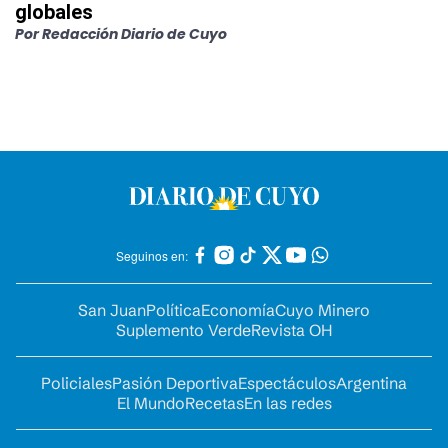
globales
Por
Redacción Diario de Cuyo
Seguinos en:
San Juan
Política
Economía
Cuyo Minero
Suplemento Verde
Revista OH
Policiales
Pasión Deportiva
Espectáculos
Argentina
El Mundo
Recetas
En las redes