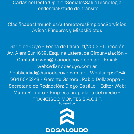
Cartas del lector
Opinion
Sociales
Salud
Tecnología
Tendencia
Estado del tránsito
Clasificados
Inmuebles
Automotores
Empleos
Servicios
Avisos Fúnebres y Misas
Edictos
Diario de Cuyo - Fecha de Inicio: 11/2003 - Dirección:
Av. Alem Sur 1639. Esquina Lateral de Circunvalación -
Contacto:
web@diariodecuyo.com.ar
- Email:
web@diariodecuyo.com.ar
/
publicidad@diariodecuyo.com.ar
-
Whatsapp: (054)
264 5045343 - Gerente General: Pablo Dellazoppa -
Secretario de Redacción: Diego Castillo - Editor Web:
Mario Romero - Empresa propietaria del medio -
FRANCISCO MONTES S.A.C.I.F.