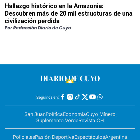
Hallazgo histórico en la Amazonia:
Descubren más de 20 mil estructuras de una
civilización perdida
Por
Redacción Diario de Cuyo
Seguinos en:
San Juan
Política
Economía
Cuyo Minero
Suplemento Verde
Revista OH
Policiales
Pasión Deportiva
Espectáculos
Argentina