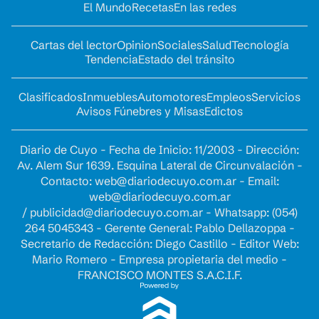
El Mundo
Recetas
En las redes
Cartas del lector
Opinion
Sociales
Salud
Tecnología
Tendencia
Estado del tránsito
Clasificados
Inmuebles
Automotores
Empleos
Servicios
Avisos Fúnebres y Misas
Edictos
Diario de Cuyo - Fecha de Inicio: 11/2003 - Dirección:
Av. Alem Sur 1639. Esquina Lateral de Circunvalación -
Contacto:
web@diariodecuyo.com.ar
- Email:
web@diariodecuyo.com.ar
/
publicidad@diariodecuyo.com.ar
-
Whatsapp: (054)
264 5045343 - Gerente General: Pablo Dellazoppa -
Secretario de Redacción: Diego Castillo - Editor Web:
Mario Romero - Empresa propietaria del medio -
FRANCISCO MONTES S.A.C.I.F.