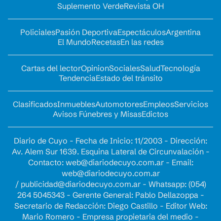
Suplemento Verde
Revista OH
Policiales
Pasión Deportiva
Espectáculos
Argentina
El Mundo
Recetas
En las redes
Cartas del lector
Opinion
Sociales
Salud
Tecnología
Tendencia
Estado del tránsito
Clasificados
Inmuebles
Automotores
Empleos
Servicios
Avisos Fúnebres y Misas
Edictos
Diario de Cuyo - Fecha de Inicio: 11/2003 - Dirección:
Av. Alem Sur 1639. Esquina Lateral de Circunvalación -
Contacto:
web@diariodecuyo.com.ar
- Email:
web@diariodecuyo.com.ar
/
publicidad@diariodecuyo.com.ar
-
Whatsapp: (054)
264 5045343 - Gerente General: Pablo Dellazoppa -
Secretario de Redacción: Diego Castillo - Editor Web:
Mario Romero - Empresa propietaria del medio -