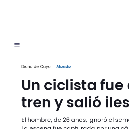
Diario de Cuyo
Mundo
Un ciclista fue
tren y salió il
El hombre, de 26 años, ignoró el semá
La escena fue capturada por una cá