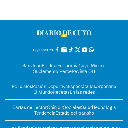
Seguinos en:
San Juan
Política
Economía
Cuyo Minero
Suplemento Verde
Revista OH
Policiales
Pasión Deportiva
Espectáculos
Argentina
El Mundo
Recetas
En las redes
Cartas del lector
Opinion
Sociales
Salud
Tecnología
Tendencia
Estado del tránsito
Clasificados
Inmuebles
Automotores
Empleos
Servicios