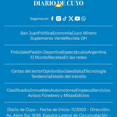
Seguinos en:
San Juan
Política
Economía
Cuyo Minero
Suplemento Verde
Revista OH
Policiales
Pasión Deportiva
Espectáculos
Argentina
El Mundo
Recetas
En las redes
Cartas del lector
Opinion
Sociales
Salud
Tecnología
Tendencia
Estado del tránsito
Clasificados
Inmuebles
Automotores
Empleos
Servicios
Avisos Fúnebres y Misas
Edictos
Diario de Cuyo - Fecha de Inicio: 11/2003 - Dirección:
Av. Alem Sur 1639. Esquina Lateral de Circunvalación -