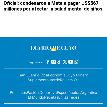
Oficial: condenaron a Meta a pagar US$567
millones por afectar la salud mental de niños
Seguinos en:
San Juan
Política
Economía
Cuyo Minero
Suplemento Verde
Revista OH
Policiales
Pasión Deportiva
Espectáculos
Argentina
El Mundo
Recetas
En las redes