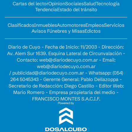
Cartas del lector
Opinion
Sociales
Salud
Tecnología
Tendencia
Estado del tránsito
Clasificados
Inmuebles
Automotores
Empleos
Servicios
Avisos Fúnebres y Misas
Edictos
Diario de Cuyo - Fecha de Inicio: 11/2003 - Dirección:
Av. Alem Sur 1639. Esquina Lateral de Circunvalación -
Contacto:
web@diariodecuyo.com.ar
- Email:
web@diariodecuyo.com.ar
/
publicidad@diariodecuyo.com.ar
-
Whatsapp: (054)
264 5045343 - Gerente General: Pablo Dellazoppa -
Secretario de Redacción: Diego Castillo - Editor Web:
Mario Romero - Empresa propietaria del medio -
FRANCISCO MONTES S.A.C.I.F.