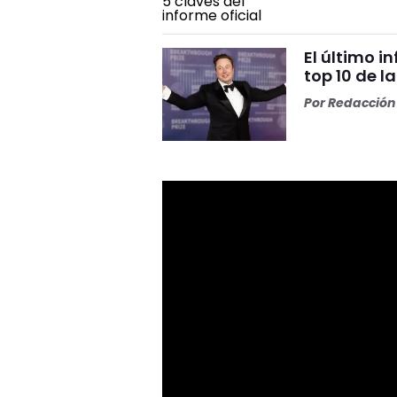
El último i
top 10 de l
Por
Redacción 