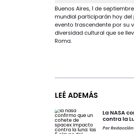
Buenos Aires, 1 de septiembre
mundial participarán hoy del p
evento trascendente por su va
diversidad cultural que se ll
Roma.
LEÉ ADEMÁS
La NASA co
contra la L
Por
Redacción 