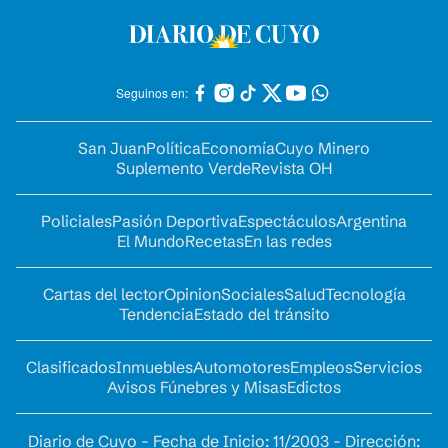
Seguinos en:
San Juan
Política
Economía
Cuyo Minero
Suplemento Verde
Revista OH
Policiales
Pasión Deportiva
Espectáculos
Argentina
El Mundo
Recetas
En las redes
Cartas del lector
Opinion
Sociales
Salud
Tecnología
Tendencia
Estado del tránsito
Clasificados
Inmuebles
Automotores
Empleos
Servicios
Avisos Fúnebres y Misas
Edictos
Diario de Cuyo - Fecha de Inicio: 11/2003 - Dirección: