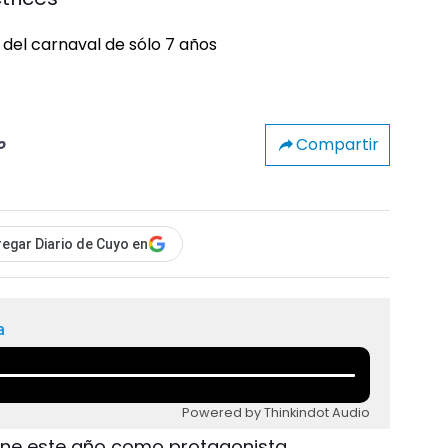
Compartir
o
egar Diario de Cuyo en
a
Powered by Thinkindot Audio
tiene este año como protagonista