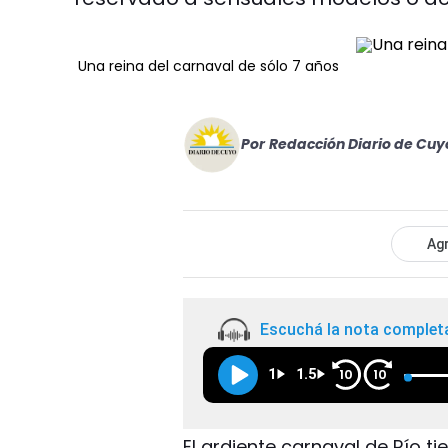
Una reina del carnaval de sólo 7 años
Por
Redacción Diario de Cuy
Agr
Escuchá la nota complet
1
1.5
10
10
El ardiente carnaval de Río 