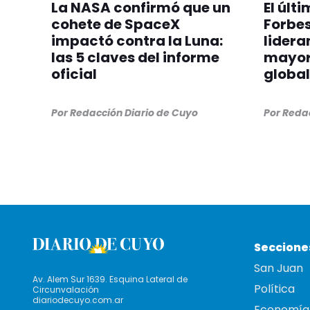
La NASA confirmó que un
El últ
cohete de SpaceX
Forbes
impactó contra la Luna:
lideran
las 5 claves del informe
mayor
oficial
global
Por
Redacción Diario de Cuyo
Por
Redac
Seccione
San Juan
Av. Alem Sur 1639. Esquina Lateral de
Política
Circunvalación
diariodecuyo.com.ar
Economía