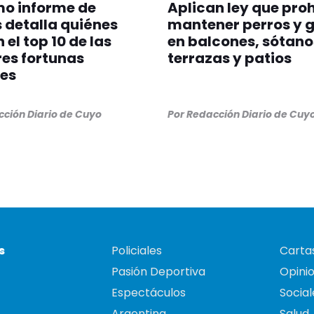
imo informe de
Aplican ley que pro
 detalla quiénes
mantener perros y 
 el top 10 de las
en balcones, sótano
es fortunas
terrazas y patios
es
ción Diario de Cuyo
Por
Redacción Diario de Cuy
s
Policiales
Cartas
Pasión Deportiva
Opini
Espectáculos
Social
Argentina
Salud