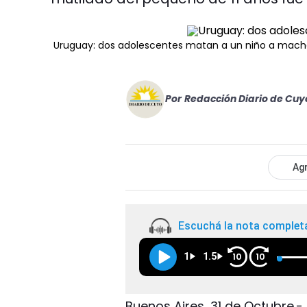
Uruguay: dos adolescentes matan a un niño a mach
Por
Redacción Diario de Cuy
Agr
Escuchá la nota complet
1
1.5
10
10
Buenos Aires, 31 de Octubre.-