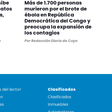
híbe
Más de 1.700 personas
gatos
murieron por el brote de
s,
ébola en República
Democrática del Congo y
preocupa la expansión de
los contagios
o
Por
Redacción Diario de Cuyo
 del lector
Clasificados
on
Clasificados
es
Inmuebles
Automotores