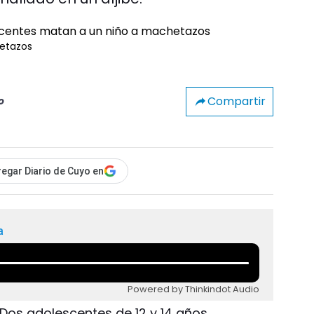
etazos
Compartir
o
egar Diario de Cuyo en
a
Powered by Thinkindot Audio
 Dos adolescentes de 12 y 14 años