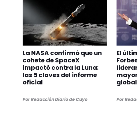
La NASA confirmó que un
El últ
cohete de SpaceX
Forbes
impactó contra la Luna:
lideran
las 5 claves del informe
mayor
oficial
global
Por
Redacción Diario de Cuyo
Por
Redac