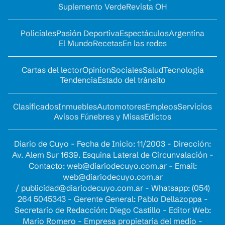
Suplemento Verde
Revista OH
Policiales
Pasión Deportiva
Espectáculos
Argentina
El Mundo
Recetas
En las redes
Cartas del lector
Opinion
Sociales
Salud
Tecnología
Tendencia
Estado del tránsito
Clasificados
Inmuebles
Automotores
Empleos
Servicios
Avisos Fúnebres y Misas
Edictos
Diario de Cuyo - Fecha de Inicio: 11/2003 - Dirección:
Av. Alem Sur 1639. Esquina Lateral de Circunvalación -
Contacto:
web@diariodecuyo.com.ar
- Email:
web@diariodecuyo.com.ar
/
publicidad@diariodecuyo.com.ar
-
Whatsapp: (054)
264 5045343 - Gerente General: Pablo Dellazoppa -
Secretario de Redacción: Diego Castillo - Editor Web:
Mario Romero - Empresa propietaria del medio -