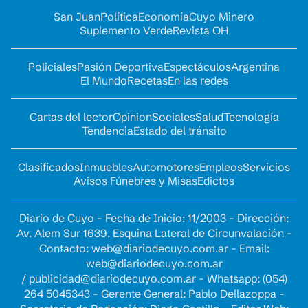
San Juan
Política
Economía
Cuyo Minero
Suplemento Verde
Revista OH
Policiales
Pasión Deportiva
Espectáculos
Argentina
El Mundo
Recetas
En las redes
Cartas del lector
Opinion
Sociales
Salud
Tecnología
Tendencia
Estado del tránsito
Clasificados
Inmuebles
Automotores
Empleos
Servicios
Avisos Fúnebres y Misas
Edictos
Diario de Cuyo - Fecha de Inicio: 11/2003 - Dirección:
Av. Alem Sur 1639. Esquina Lateral de Circunvalación -
Contacto:
web@diariodecuyo.com.ar
- Email:
web@diariodecuyo.com.ar
/
publicidad@diariodecuyo.com.ar
-
Whatsapp: (054)
264 5045343 - Gerente General: Pablo Dellazoppa -