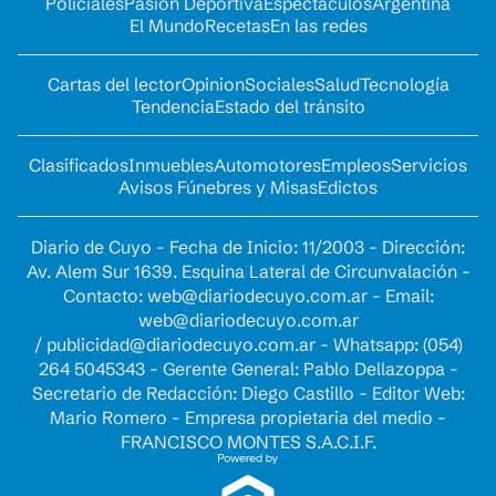
Policiales
Pasión Deportiva
Espectáculos
Argentina
El Mundo
Recetas
En las redes
Cartas del lector
Opinion
Sociales
Salud
Tecnología
Tendencia
Estado del tránsito
Clasificados
Inmuebles
Automotores
Empleos
Servicios
Avisos Fúnebres y Misas
Edictos
Diario de Cuyo - Fecha de Inicio: 11/2003 - Dirección:
Av. Alem Sur 1639. Esquina Lateral de Circunvalación -
Contacto:
web@diariodecuyo.com.ar
- Email:
web@diariodecuyo.com.ar
/
publicidad@diariodecuyo.com.ar
-
Whatsapp: (054)
264 5045343 - Gerente General: Pablo Dellazoppa -
Secretario de Redacción: Diego Castillo - Editor Web:
Mario Romero - Empresa propietaria del medio -
FRANCISCO MONTES S.A.C.I.F.