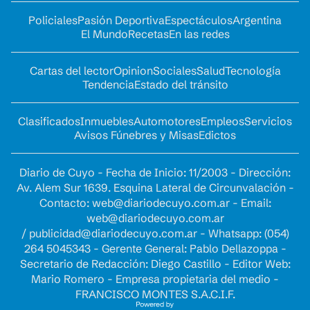
Policiales
Pasión Deportiva
Espectáculos
Argentina
El Mundo
Recetas
En las redes
Cartas del lector
Opinion
Sociales
Salud
Tecnología
Tendencia
Estado del tránsito
Clasificados
Inmuebles
Automotores
Empleos
Servicios
Avisos Fúnebres y Misas
Edictos
Diario de Cuyo - Fecha de Inicio: 11/2003 - Dirección:
Av. Alem Sur 1639. Esquina Lateral de Circunvalación -
Contacto:
web@diariodecuyo.com.ar
- Email:
web@diariodecuyo.com.ar
/
publicidad@diariodecuyo.com.ar
-
Whatsapp: (054)
264 5045343 - Gerente General: Pablo Dellazoppa -
Secretario de Redacción: Diego Castillo - Editor Web:
Mario Romero - Empresa propietaria del medio -
FRANCISCO MONTES S.A.C.I.F.