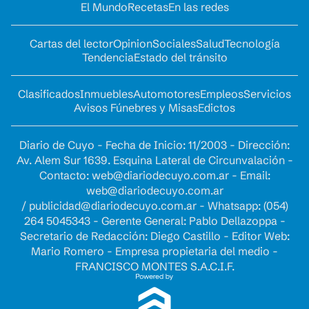
El Mundo
Recetas
En las redes
Cartas del lector
Opinion
Sociales
Salud
Tecnología
Tendencia
Estado del tránsito
Clasificados
Inmuebles
Automotores
Empleos
Servicios
Avisos Fúnebres y Misas
Edictos
Diario de Cuyo - Fecha de Inicio: 11/2003 - Dirección:
Av. Alem Sur 1639. Esquina Lateral de Circunvalación -
Contacto:
web@diariodecuyo.com.ar
- Email:
web@diariodecuyo.com.ar
/
publicidad@diariodecuyo.com.ar
-
Whatsapp: (054)
264 5045343 - Gerente General: Pablo Dellazoppa -
Secretario de Redacción: Diego Castillo - Editor Web:
Mario Romero - Empresa propietaria del medio -
FRANCISCO MONTES S.A.C.I.F.