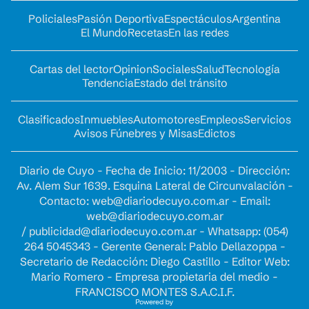
Policiales
Pasión Deportiva
Espectáculos
Argentina
El Mundo
Recetas
En las redes
Cartas del lector
Opinion
Sociales
Salud
Tecnología
Tendencia
Estado del tránsito
Clasificados
Inmuebles
Automotores
Empleos
Servicios
Avisos Fúnebres y Misas
Edictos
Diario de Cuyo - Fecha de Inicio: 11/2003 - Dirección:
Av. Alem Sur 1639. Esquina Lateral de Circunvalación -
Contacto:
web@diariodecuyo.com.ar
- Email:
web@diariodecuyo.com.ar
/
publicidad@diariodecuyo.com.ar
-
Whatsapp: (054)
264 5045343 - Gerente General: Pablo Dellazoppa -
Secretario de Redacción: Diego Castillo - Editor Web:
Mario Romero - Empresa propietaria del medio -
FRANCISCO MONTES S.A.C.I.F.