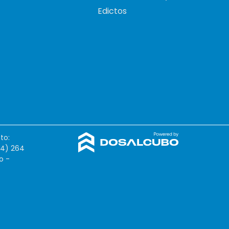
Edictos
to:
54) 264
o -