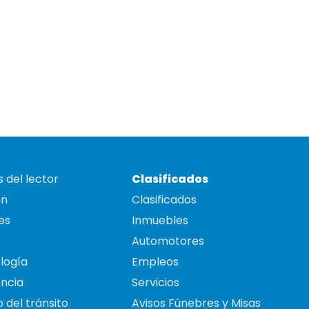
 del lector
Clasificados
on
Clasificados
es
Inmuebles
Automotores
logía
Empleos
ncia
Servicios
 del tránsito
Avisos Fúnebres y Misas