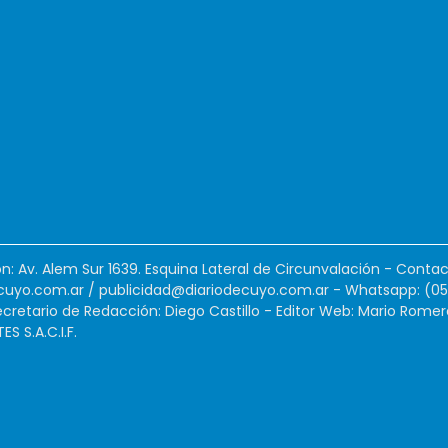
ión: Av. Alem Sur 1639. Esquina Lateral de Circunvalación - Contac
cuyo.com.ar
/
publicidad@diariodecuyo.com.ar
-
Whatsapp: (0
cretario de Redacción: Diego Castillo - Editor Web: Mario Romer
 S.A.C.I.F.