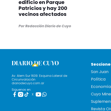
edificio en Parque
Patricios y hay 200
vecinos afectados
Por Redacción Diario de Cuyo
Seccione
San Juan
Av. Alem Sur 1639. Esquina Lateral de
Política
Circunvalación
diariodecuyo.com.ar
Economía
Siguenos en:
Cuyo Mine
X
Suplemen
Revista O