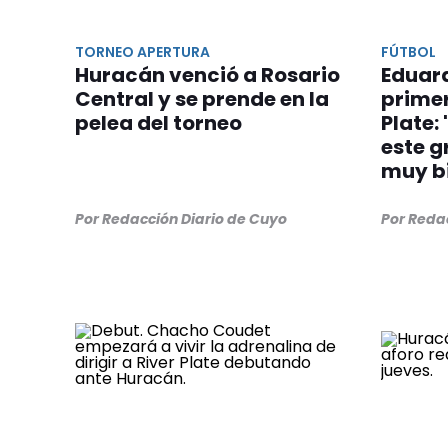
TORNEO APERTURA
FÚTBOL
Huracán venció a Rosario
Eduard
Central y se prende en la
primer
pelea del torneo
Plate:
este g
muy b
Por Redacción Diario de Cuyo
Por Reda