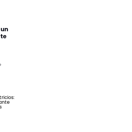
 un
nte
o