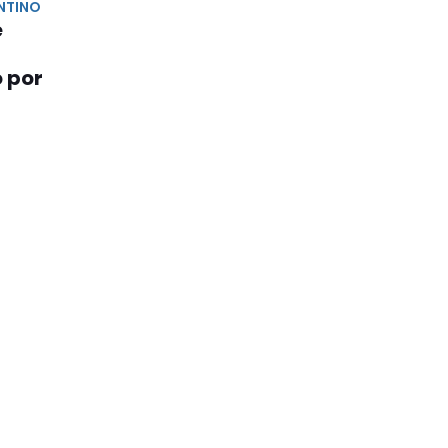
NTINO
e
o por