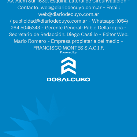
Av. Alem Sur 1639. Esquina Lateral de Circunvalación -
Contacto:
web@diariodecuyo.com.ar
- Email:
web@diariodecuyo.com.ar
/
publicidad@diariodecuyo.com.ar
-
Whatsapp: (054)
264 5045343 - Gerente General: Pablo Dellazoppa -
Secretario de Redacción: Diego Castillo - Editor Web:
Mario Romero - Empresa propietaria del medio -
FRANCISCO MONTES S.A.C.I.F.