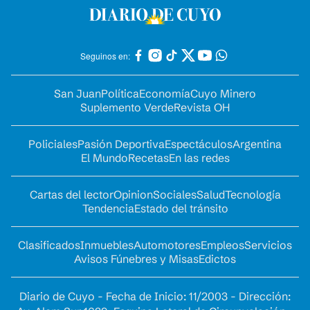
Seguinos en:
San Juan
Política
Economía
Cuyo Minero
Suplemento Verde
Revista OH
Policiales
Pasión Deportiva
Espectáculos
Argentina
El Mundo
Recetas
En las redes
Cartas del lector
Opinion
Sociales
Salud
Tecnología
Tendencia
Estado del tránsito
Clasificados
Inmuebles
Automotores
Empleos
Servicios
Avisos Fúnebres y Misas
Edictos
Diario de Cuyo - Fecha de Inicio: 11/2003 - Dirección: