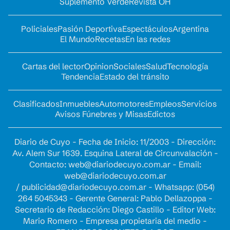
Suplemento Verde
Revista OH
Policiales
Pasión Deportiva
Espectáculos
Argentina
El Mundo
Recetas
En las redes
Cartas del lector
Opinion
Sociales
Salud
Tecnología
Tendencia
Estado del tránsito
Clasificados
Inmuebles
Automotores
Empleos
Servicios
Avisos Fúnebres y Misas
Edictos
Diario de Cuyo - Fecha de Inicio: 11/2003 - Dirección:
Av. Alem Sur 1639. Esquina Lateral de Circunvalación -
Contacto:
web@diariodecuyo.com.ar
- Email:
web@diariodecuyo.com.ar
/
publicidad@diariodecuyo.com.ar
-
Whatsapp: (054)
264 5045343 - Gerente General: Pablo Dellazoppa -
Secretario de Redacción: Diego Castillo - Editor Web:
Mario Romero - Empresa propietaria del medio -