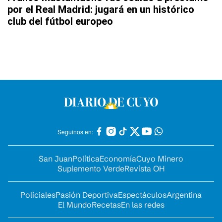
por el Real Madrid: jugará en un histórico
club del fútbol europeo
Seguinos en:
San Juan
Política
Economía
Cuyo Minero
Suplemento Verde
Revista OH
Policiales
Pasión Deportiva
Espectáculos
Argentina
El Mundo
Recetas
En las redes