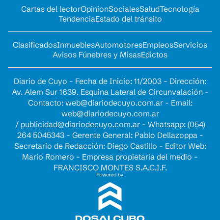
Cartas del lector
Opinion
Sociales
Salud
Tecnología
Tendencia
Estado del tránsito
Clasificados
Inmuebles
Automotores
Empleos
Servicios
Avisos Fúnebres y Misas
Edictos
Diario de Cuyo - Fecha de Inicio: 11/2003 - Dirección:
Av. Alem Sur 1639. Esquina Lateral de Circunvalación -
Contacto:
web@diariodecuyo.com.ar
- Email:
web@diariodecuyo.com.ar
/
publicidad@diariodecuyo.com.ar
-
Whatsapp: (054)
264 5045343 - Gerente General: Pablo Dellazoppa -
Secretario de Redacción: Diego Castillo - Editor Web:
Mario Romero - Empresa propietaria del medio -
FRANCISCO MONTES S.A.C.I.F.