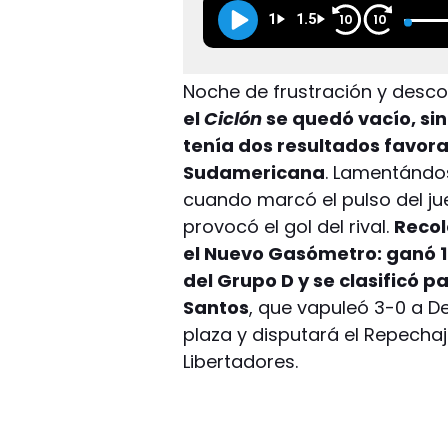
1
1.5
10
10
Noche de frustración y desc
el
Ciclón
se quedó vacío, si
tenía dos resultados favor
Sudamericana
. Lamentándos
cuando marcó el pulso del ju
provocó el gol del rival.
Recol
el Nuevo Gasómetro: ganó 1
del Grupo D y se clasificó p
Santos
, que vapuleó 3-0 a 
plaza y disputará el Repecha
Libertadores.