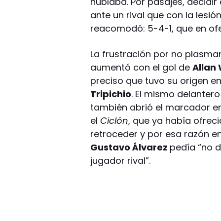
nublaba. Por pasajes, decidir 
ante un rival que con la lesi
reacomodó: 5-4-1, que en of
La frustración por no plasmar
aumentó con el gol de
Allan
preciso que tuvo su origen e
Tripichio
. El mismo delanter
también abrió el marcador e
el
Ciclón
, que ya había ofrec
retroceder y por esa razón en
Gustavo Álvarez
pedía “no d
jugador rival”.