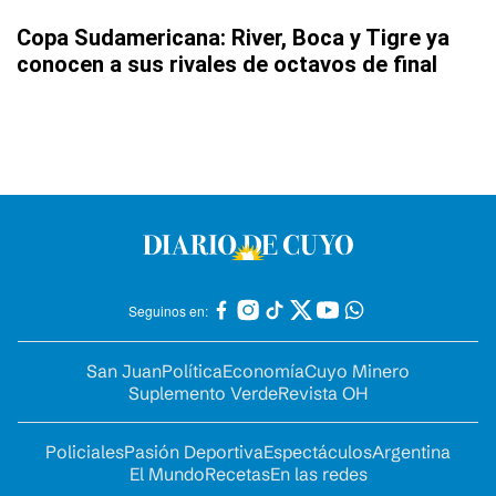
Copa Sudamericana: River, Boca y Tigre ya
conocen a sus rivales de octavos de final
Seguinos en:
San Juan
Política
Economía
Cuyo Minero
Suplemento Verde
Revista OH
Policiales
Pasión Deportiva
Espectáculos
Argentina
El Mundo
Recetas
En las redes