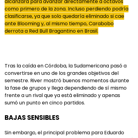
alcanzará para avanzar directamente a octavos
como primero de la zona. Incluso perdiendo podría
clasificarse, ya que solo quedaría eliminado si cae
ante Blooming y, al mismo tiempo, Carabobo
derrota a Red Bull Bragantino en Brasil.
Tras la caída en Córdoba, la Sudamericana pasó a
convertirse en uno de los grandes objetivos del
semestre. River mostró buenos momentos durante
la fase de grupos y llega dependiendo de sí mismo
frente a un rival que ya está eliminado y apenas
sumó un punto en cinco partidos.
BAJAS SENSIBLES
Sin embargo, el principal problema para Eduardo