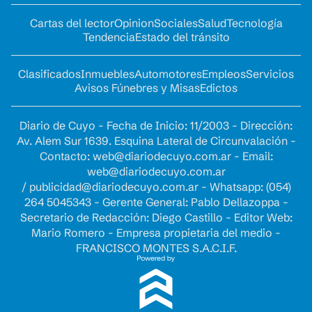
Cartas del lector
Opinion
Sociales
Salud
Tecnología
Tendencia
Estado del tránsito
Clasificados
Inmuebles
Automotores
Empleos
Servicios
Avisos Fúnebres y Misas
Edictos
Diario de Cuyo - Fecha de Inicio: 11/2003 - Dirección:
Av. Alem Sur 1639. Esquina Lateral de Circunvalación -
Contacto:
web@diariodecuyo.com.ar
- Email:
web@diariodecuyo.com.ar
/
publicidad@diariodecuyo.com.ar
-
Whatsapp: (054)
264 5045343 - Gerente General: Pablo Dellazoppa -
Secretario de Redacción: Diego Castillo - Editor Web:
Mario Romero - Empresa propietaria del medio -
FRANCISCO MONTES S.A.C.I.F.