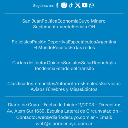
Seguinos en:
San Juan
Política
Economía
Cuyo Minero
Suplemento Verde
Revista OH
Policiales
Pasión Deportiva
Espectáculos
Argentina
El Mundo
Recetas
En las redes
Cartas del lector
Opinion
Sociales
Salud
Tecnología
Tendencia
Estado del tránsito
Clasificados
Inmuebles
Automotores
Empleos
Servicios
Avisos Fúnebres y Misas
Edictos
Diario de Cuyo - Fecha de Inicio: 11/2003 - Dirección:
Av. Alem Sur 1639. Esquina Lateral de Circunvalación -
Contacto:
web@diariodecuyo.com.ar
- Email:
web@diariodecuyo.com.ar