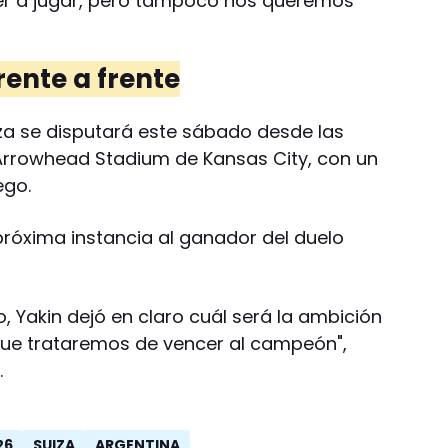
ner a jugar, pero tampoco nos queremos
rente a frente
iza se disputará este sábado desde las
 Arrowhead Stadium de Kansas City, con un
ego.
próxima instancia al ganador del duelo
 Yakin dejó en claro cuál será la ambición
que trataremos de vencer al campeón",
.
26
SUIZA
ARGENTINA