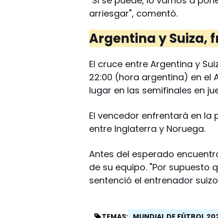
"Si se puede, lo vamos a po
arriesgar", comentó.
Argentina y Suiza, f
El cruce entre Argentina y Su
22:00 (hora argentina) en el
lugar en las semifinales en ju
El vencedor enfrentará en la 
entre Inglaterra y Noruega.
Antes del esperado encuentro,
de su equipo. "Por supuesto 
sentenció el entrenador suizo
MUNDIAL DE FÚTBOL 20
TEMAS: