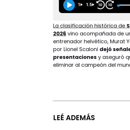
1
1.5
10
10
La clasificación histórica de
S
2026
vino acompañada de un
entrenador helvético, Murat Y
por Lionel Scaloni
dejó señale
presentaciones
y aseguró qu
eliminar al campeón del mun
LEÉ ADEMÁS