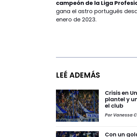
campeón de la Liga Profesi
gana el astro portugués desde
enero de 2023.
LEÉ ADEMÁS
Crisis en U
plantel y u
el club
Por
Vanessa C
Con un gol