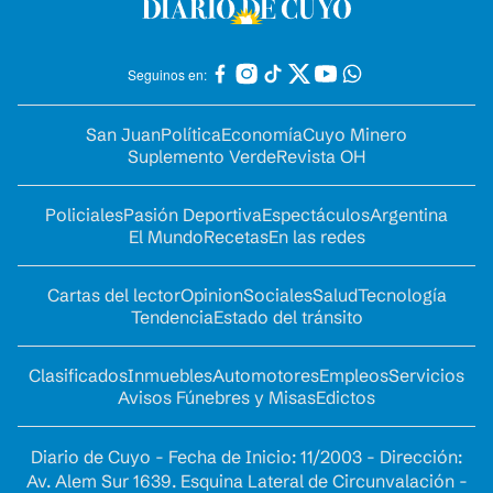
Seguinos en:
San Juan
Política
Economía
Cuyo Minero
Suplemento Verde
Revista OH
Policiales
Pasión Deportiva
Espectáculos
Argentina
El Mundo
Recetas
En las redes
Cartas del lector
Opinion
Sociales
Salud
Tecnología
Tendencia
Estado del tránsito
Clasificados
Inmuebles
Automotores
Empleos
Servicios
Avisos Fúnebres y Misas
Edictos
Diario de Cuyo - Fecha de Inicio: 11/2003 - Dirección:
Av. Alem Sur 1639. Esquina Lateral de Circunvalación -