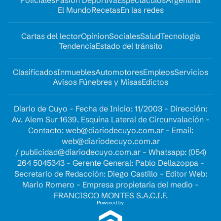
El Mundo
Recetas
En las redes
Cartas del lector
Opinion
Sociales
Salud
Tecnología
Tendencia
Estado del tránsito
Clasificados
Inmuebles
Automotores
Empleos
Servicios
Avisos Fúnebres y Misas
Edictos
Diario de Cuyo - Fecha de Inicio: 11/2003 - Dirección:
Av. Alem Sur 1639. Esquina Lateral de Circunvalación -
Contacto:
web@diariodecuyo.com.ar
- Email:
web@diariodecuyo.com.ar
/
publicidad@diariodecuyo.com.ar
-
Whatsapp: (054)
264 5045343 - Gerente General: Pablo Dellazoppa -
Secretario de Redacción: Diego Castillo - Editor Web:
Mario Romero - Empresa propietaria del medio -
FRANCISCO MONTES S.A.C.I.F.