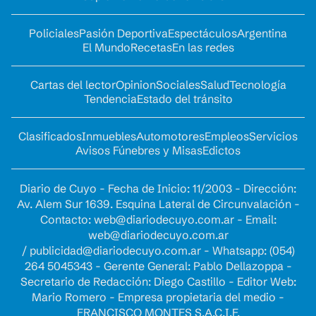
Policiales
Pasión Deportiva
Espectáculos
Argentina
El Mundo
Recetas
En las redes
Cartas del lector
Opinion
Sociales
Salud
Tecnología
Tendencia
Estado del tránsito
Clasificados
Inmuebles
Automotores
Empleos
Servicios
Avisos Fúnebres y Misas
Edictos
Diario de Cuyo - Fecha de Inicio: 11/2003 - Dirección:
Av. Alem Sur 1639. Esquina Lateral de Circunvalación -
Contacto:
web@diariodecuyo.com.ar
- Email:
web@diariodecuyo.com.ar
/
publicidad@diariodecuyo.com.ar
-
Whatsapp: (054)
264 5045343 - Gerente General: Pablo Dellazoppa -
Secretario de Redacción: Diego Castillo - Editor Web:
Mario Romero - Empresa propietaria del medio -
FRANCISCO MONTES S.A.C.I.F.