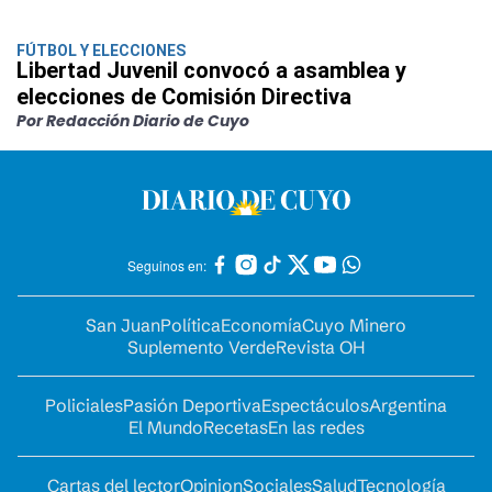
FÚTBOL Y ELECCIONES
Libertad Juvenil convocó a asamblea y
elecciones de Comisión Directiva
Por Redacción Diario de Cuyo
Seguinos en:
San Juan
Política
Economía
Cuyo Minero
Suplemento Verde
Revista OH
Policiales
Pasión Deportiva
Espectáculos
Argentina
El Mundo
Recetas
En las redes
Cartas del lector
Opinion
Sociales
Salud
Tecnología