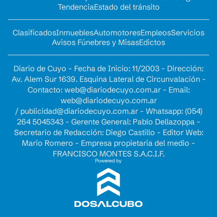
Tendencia
Estado del tránsito
Clasificados
Inmuebles
Automotores
Empleos
Servicios
Avisos Fúnebres y Misas
Edictos
Diario de Cuyo - Fecha de Inicio: 11/2003 - Dirección:
Av. Alem Sur 1639. Esquina Lateral de Circunvalación -
Contacto:
web@diariodecuyo.com.ar
- Email:
web@diariodecuyo.com.ar
/
publicidad@diariodecuyo.com.ar
-
Whatsapp: (054)
264 5045343 - Gerente General: Pablo Dellazoppa -
Secretario de Redacción: Diego Castillo - Editor Web:
Mario Romero - Empresa propietaria del medio -
FRANCISCO MONTES S.A.C.I.F.